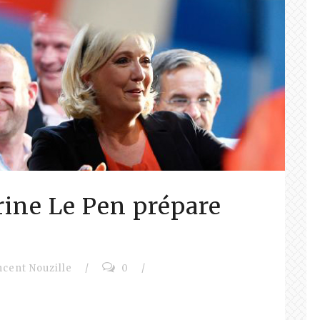
ne Le Pen prépare
ncent Nouzille
/
0
/