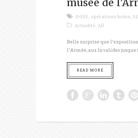
musée de l’A
DGSE
,
opérations homo
,
S
Actualité
,
All
Belle surprise que l’exposition
l’Armée, aux Invalides jusque f
READ MORE