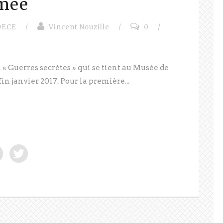
rmée
DECE
/
Vincent Nouzille
/
0
/
 « Guerres secrètes » qui se tient au Musée de
in janvier 2017. Pour la première...