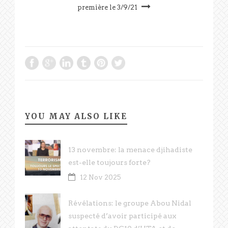
première le 3/9/21
YOU MAY ALSO LIKE
13 novembre: la menace djihadiste
est-elle toujours forte?
12 Nov 2025
Révélations: le groupe Abou Nidal
suspecté d’avoir participé aux