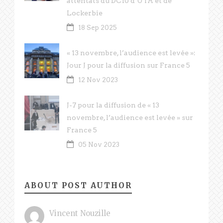
attentats du DC10 d’UTA et de
Lockerbie
18 Sep 2025
« 13 novembre, l’audience est levée »:
Jour J pour la diffusion sur France 5
12 Nov 2023
J-7 pour la diffusion de « 13
novembre, l’audience est levée » sur
France 5
05 Nov 2023
ABOUT POST AUTHOR
Vincent Nouzille