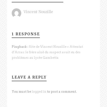
Vincent Nouzille
1 RESPONSE
Pingback :
Site de Vincent Nouzille » Attentat
d’Arras: le frère aîné du suspect avait eu des
problèmes au lycée Gambetta
LEAVE A REPLY
You must be
logged in
to post a comment.