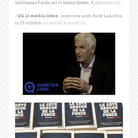
Guillaume Farde, sur le même thème. A r
éécouter ici
.
–
QG le média libre
: interview avec Aude Lancelin,
le 25 octobre:
un extrait à revoir ici