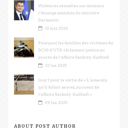
Violences sexuelles sur mineurs:
l’étrange amnésie du ministre
Darmanin
10 Juin 2026
Pourquoi les familles des victimes du
DC10 d’UTA réclament justice au
procès de l’affaire Sarkozy-Kadhafi
22 Jan 2025
Jour J pour la sortie de « L’assassin
qu’il fallait sauver, au coeur de
l’affaire Sarkozy-Kadhafi »
09 Jan 2025
ABOUT POST AUTHOR