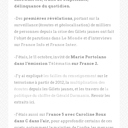
délinquance du quotidien.
-Des
premières révélations
, portant sur la
surveillance (écoutes et géolocalisation) de milliers
de personnes depuis la crise des Gilets jaunes ont fait
l’objet de parutions dans
Le Monde
et d’interviews
sur
France Info
et
France Inter
.
-J’étais, le 11 octobre, invité de
Marie Portolano
dans l’émission
Télématin
sur France 2.
-J’y ai expliqué
les failles du renseignement
sur le
terrorisme à partir de 2012, la
multiplication des
écoutes
depuis les Gilets jaunes, et les travers de
la
politique du chiffre de Gérald Darmanin
. Revoir les
extraits ici.
-J’étais aussi sur F
rance 5 avec Caroline Roux
dans C dans l’air,
pour approfondir certains de ces
sujets, notamment le maintien de l’ordre, les menaces