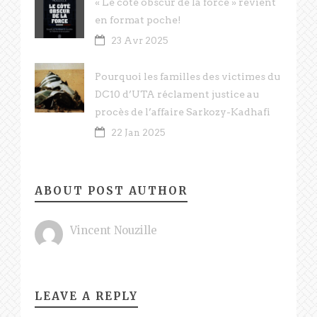
« Le côté obscur de la force » revient
en format poche!
23 Avr 2025
Pourquoi les familles des victimes du
DC10 d’UTA réclament justice au
procès de l’affaire Sarkozy-Kadhafi
22 Jan 2025
ABOUT POST AUTHOR
Vincent Nouzille
LEAVE A REPLY