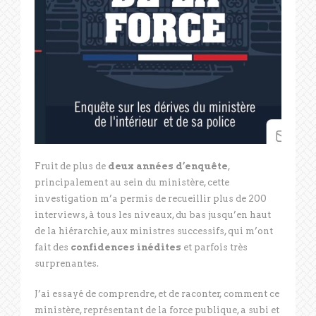
Fruit de plus de
deux années d’enquête
,
principalement au sein du ministère, cette
investigation m’a permis de recueillir plus de 200
interviews, à tous les niveaux, du bas jusqu’en haut
de la hiérarchie, aux ministres successifs, qui m’ont
fait des
confidences inédites
et parfois très
surprenantes.
J’ai essayé de comprendre, et de raconter, comment ce
ministère, représentant de la force publique, a subi et