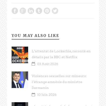
YOU MAY ALSO LIKE
L’attentat de Lockerbie, raconté en
détails par la BBC et Netflix
03 Août 2026
Violences sexuelles sur mineurs:
l’étrange amnésie du ministre
Darmanin
10 Juin 2026