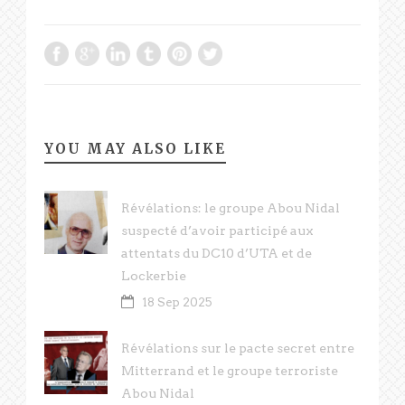
YOU MAY ALSO LIKE
Révélations: le groupe Abou Nidal
suspecté d’avoir participé aux
attentats du DC10 d’UTA et de
Lockerbie
18 Sep 2025
Révélations sur le pacte secret entre
Mitterrand et le groupe terroriste
Abou Nidal