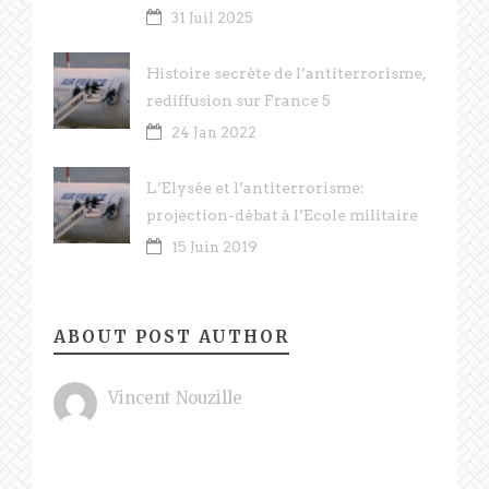
31 Juil 2025
Histoire secrète de l’antiterrorisme,
rediffusion sur France 5
24 Jan 2022
L’Elysée et l’antiterrorisme:
projection-débat à l’Ecole militaire
15 Juin 2019
ABOUT POST AUTHOR
Vincent Nouzille