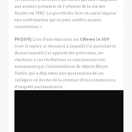
aux auteurs présumés de l’attentat de la rue des
Rosiers en 1982. La gravité des faits en cause impose
une confirmation qui ne peut souffrir aucune
contestation ».
PS (10/9):
Lors d’une émission sur
CNews le 10/9
(voir le replay ci-dessous), à laquelle j’ai participé et
durant laquelle j’ai apporté des précisions, les
réactions à ces révélations se sont poursuivies,
notamment par l’intermédiaire du député Meyer
Habib, qui a déjà réuni une quarantaine de ses
collègues en faveur de la création d’une commission
d’enquête parlementaire.