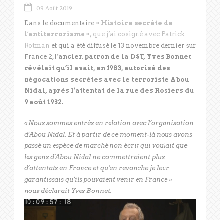
09 Août 2019
Dans le documentaire
« Histoire secrète de
l’antiterrorisme »,
que j’ai cosigné avec Patrick
Rotman
et qui a été diffusé le 13 novembre dernier sur
France 2, l
‘ancien patron de la DST, Yves Bonnet
révélait qu’il avait, en 1983, autorisé des
négocations secrètes avec le terroriste Abou
Nidal, après l’attentat de la rue des Rosiers du
9 août 1982.
« Nous sommes entrés en relation avec l’organisation
d’Abou Nidal. Et à partir de ce moment-là nous avons
passé un espèce de marché non écrit qui voulait que
les gens d’Abou Nidal ne commettraient plus
d’attentats en France et qu’en revanche je leur
garantissais qu’ils pouvaient venir en France »
nous déclarait Yves Bonnet.