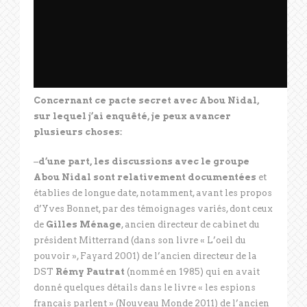
Concernant ce pacte secret avec Abou Nidal,
sur lequel j’ai enquêté, je peux avancer
plusieurs choses:
–
d’une part, les discussions avec le groupe
Abou Nidal sont relativement documentées
et
établies de longue date, notamment, avant les propos
d’Yves Bonnet, par des témoignages variés, dont ceux
de
Gilles Ménage
, ancien directeur de cabinet du
président Mitterrand (dans son livre « L’oeil du
pouvoir », Fayard 2001) de l’ancien directeur de la
DST
Rémy Pautrat
(nommé en 1985) qui en avait
donné quelques détails dans le livre « les espions
français parlent » (Nouveau Monde 2011) de l’ancien