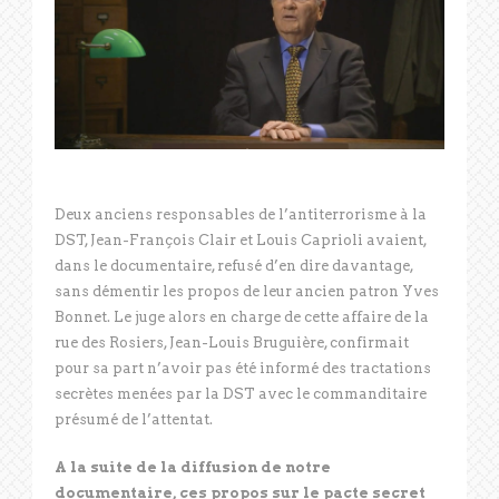
Deux anciens responsables de l’antiterrorisme à la
DST, Jean-François Clair et Louis Caprioli avaient,
dans le documentaire, refusé d’en dire davantage,
sans démentir les propos de leur ancien patron Yves
Bonnet. Le juge alors en charge de cette affaire de la
rue des Rosiers, Jean-Louis Bruguière, confirmait
pour sa part n’avoir pas été informé des tractations
secrètes menées par la DST avec le commanditaire
présumé de l’attentat.
A la suite de la diffusion de notre
documentaire, ces propos sur le pacte secret