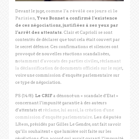
Devant le juge,
comme l’a révélé ces jours ci le
Parisien
,
Yves Bonnet a confirmé l’existence
de ces négociations, justifiées à ses yeux par
l’arrêt des attentats
. Clair et Caprioli se sont
contentés de déclarer que tout cela était couvert par
le secret défense. Ces confirmations et silences ont
provoqué de nouvelles réactions scandalisées,
n
otamment d’avocats des parties civiles
,
réclamant
la déclassification de documents officiels sur le sujet
,
voire une commission d’enquête parlementaire sur
ce type de négociation.
PS (14/8):
Le CRIF
a dénoncé un « scandale d’Etat »
concernant l’impunité garantie à des auteurs
d’attentats et
réclame, lui aussi, la création d’une
commission d’enquête parlementaire
.
Les députés
LRem
, présidés par Gilles Le Gendre, ont fait savoir
qu’ils souhaitent « que lumière soit faite sur les
révélations d’un accord qui aurait garanti l’impunité