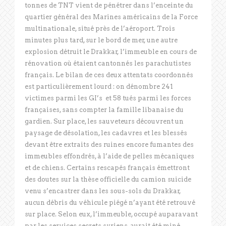
tonnes de TNT vient de pénétrer dans l’enceinte du
quartier général des Marines américains de la Force
multinationale, situé près de l’aéroport. Trois
minutes plus tard, sur le bord de mer, une autre
explosion détruit le Drakkar, l’immeuble en cours de
rénovation où étaient cantonnés les parachutistes
français. Le bilan de ces deux attentats coordonnés
est particulièrement lourd : on dénombre 241
victimes parmi les GI’s et 58 tués parmi les forces
françaises, sans compter la famille libanaise du
gardien. Sur place, les sauveteurs découvrent un
paysage de désolation, les cadavres et les blessés
devant être extraits des ruines encore fumantes des
immeubles effondrés, à l’aide de pelles mécaniques
et de chiens. Certains rescapés français émettront
des doutes sur la thèse officielle du camion suicide
venu s’encastrer dans les sous-sols du Drakkar,
aucun débris du véhicule piégé n’ayant été retrouvé
sur place. Selon eux, l’immeuble, occupé auparavant
par les services secrets syriens, aurait été miné