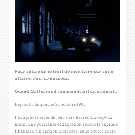
Pour relire un extrait de mon livre sur cette
affaire, c’est ci-dessous.
Quand Mitterrand commanditait un attentat…
Beyrouth, dimanche 23 octobre 1983.
Peu après le lever du jour, à six heures dix-sept du
matin, une puissante déflagration secoue la capitale
libanaise. Un camion Mercedes jaune bourré de six