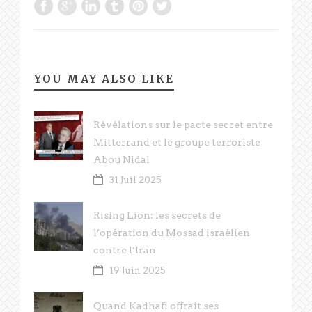
YOU MAY ALSO LIKE
Révélations sur le pacte secret entre
Mitterrand et le groupe terroriste
Abou Nidal
31 Juil 2025
Rising Lion: les secrets de
l’opération du Mossad israélien
contre l’Iran
19 Juin 2025
Quand Kadhafi offrait ses