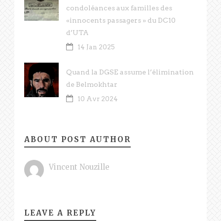
condoléances aux familles des
«innocents passagers » du DC10
d’UTA
14 Jan 2025
Quand la DGSE assume l’élimination
de Belmokhtar
10 Avr 2024
ABOUT POST AUTHOR
Vincent Nouzille
LEAVE A REPLY