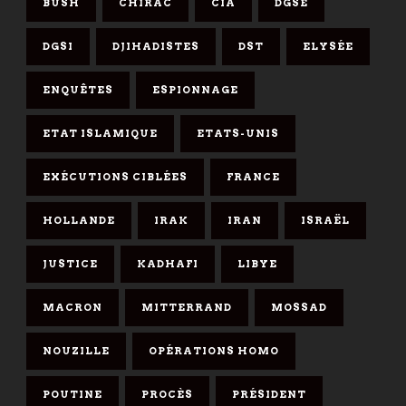
BUSH
CHIRAC
CIA
DGSE
DGSI
DJIHADISTES
DST
ELYSÉE
ENQUÊTES
ESPIONNAGE
ETAT ISLAMIQUE
ETATS-UNIS
EXÉCUTIONS CIBLÉES
FRANCE
HOLLANDE
IRAK
IRAN
ISRAËL
JUSTICE
KADHAFI
LIBYE
MACRON
MITTERRAND
MOSSAD
NOUZILLE
OPÉRATIONS HOMO
POUTINE
PROCÈS
PRÉSIDENT