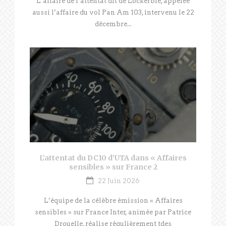
L’affaire de l’attentat dit de Lockerbie, appelée
aussi l’affaire du vol Pan Am 103, intervenu le 22
décembre...
L’attentat du DC10 d’UTA dans « Affaires
sensibles » sur France 2
22 Juin 2026
L’équipe de la célèbre émission « Affaires
sensibles » sur France Inter, animée par Patrice
Drouelle, réalise régulièrement tdes