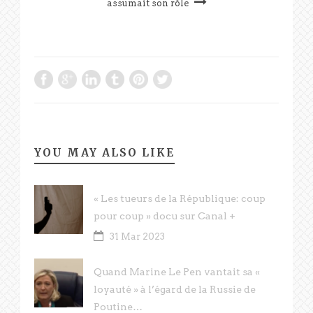
assumait son rôle
YOU MAY ALSO LIKE
« Les tueurs de la République: coup
pour coup » docu sur Canal +
31 Mar 2023
Quand Marine Le Pen vantait sa «
loyauté » à l’égard de la Russie de
Poutine…