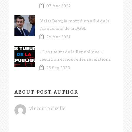
07 Avr 2022
Idriss Deby, la mort d’un allié de la
France, ami de la DGSE
26 Avr 2021
« Les tueurs de la République »,
réédition et nouvelles révélations
25 Sep 2020
ABOUT POST AUTHOR
Vincent Nouzille