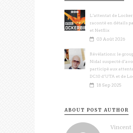
L’attentat de Locker
raconté en détails p
et Netflix
03 Août 2026
Révélations: le gro
Nidal suspecté d’avo
participé aux attent
DC10 d’UTA et de Lo
18 Sep 2025
ABOUT POST AUTHOR
Vincent 