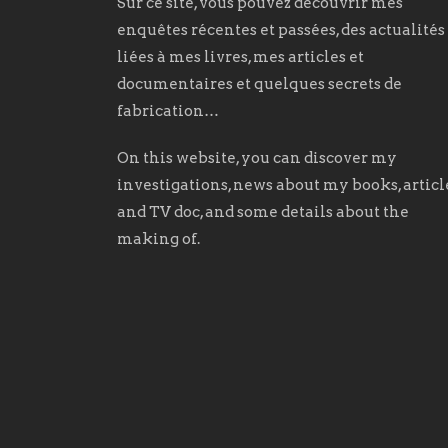
Sur ce site, vous pouvez découvrir mes
enquêtes récentes et passées, des actualités
liées à mes livres, mes articles et
documentaires et quelques secrets de
fabrication…
On this website, you can discover my
investigations, news about my books, articl
and TV doc, and some details about the
making of.