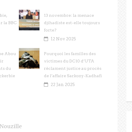
bie,
13 novembre: la menace
ar la BBC
djihadiste est-elle toujours
forte?
12 Nov 2025
upe Abou
Pourquoi les familles des
ir
victimes du DC10 d’UTA
ats du
réclament justice au procès
ckerbie
de l’affaire Sarkozy-Kadhafi
22 Jan 2025
Nouzille