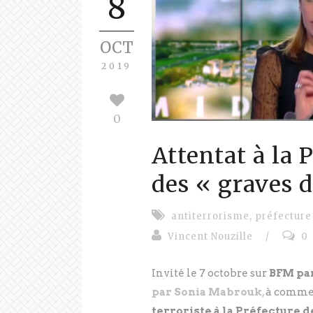
8
OCT
2019
0
Attentat à la 
des « graves 
antiterrorisme
,
préfecture
Vincent Nouzille
/
0
Invité le 7 octobre sur
BFM par
par Sonia Mabrouk
,
à commen
terroriste à la Préfecture d