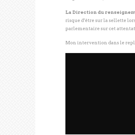
La Direction du renseignem
risque d’être sur la sellette l
parlementaire sur cet attentat.
Mon intervention dans le replay