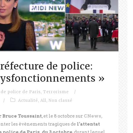
Préfecture de police:
dysfonctionnements »
 de police de Paris
,
Terrorisme
/
/
Actualité
,
All
,
Non classé
 Bruce Toussaint
, et le 8 octobre sur
CNews,
ter les événements tragiques de
l’attentat
e police de Paris, du 3 octobre
, durant lequel