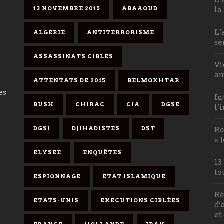
13 NOVEMBRE 2015
ABAAOUD
la
L’
ALGÉRIE
ANTITERRORISME
se
ASSASSINATS CIBLÉS
Vi
am
ATTENTATS DE 2015
BELMOKHTAR
es
In
BUSH
CHIRAC
CIA
DGSE
l’
DGSI
DJIHADISTES
DST
Re
« 
ELYSÉE
ENQUÊTES
13
to
ESPIONNAGE
ETAT ISLAMIQUE
Ré
ETATS-UNIS
EXÉCUTIONS CIBLÉES
d’
et