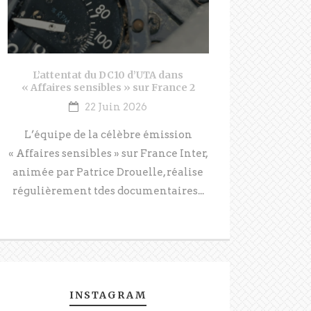
L’attentat du DC10 d’UTA dans
« Affaires sensibles » sur France 2
22 Juin 2026
L’équipe de la célèbre émission
« Affaires sensibles » sur France Inter,
animée par Patrice Drouelle, réalise
régulièrement tdes documentaires...
INSTAGRAM