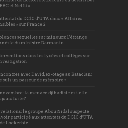
 BBC et Netflix
attentat du DC10 d’UTA dans « Affaires
nsibles » sur France 2
olences sexuelles sur mineurs: l’étrange
nésie du ministre Darmanin
terventions dans les lycées et collèges sur
investigation
ncontres avec David, ex-otage au Bataclan:
Je suis un passeur de mémoire »
 novembre: la menace djihadiste est-elle
ujours forte?
vélations: le groupe Abou Nidal suspecté
avoir participé aux attentats du DC10 d’UTA
 de Lockerbie