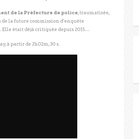
ent de la Préfecture de police
, traumatisée,
ors de la future commission d’enquête
 Elle était déjà critiquée depuis 2015…
, à partir de 2h02m, 30 s.