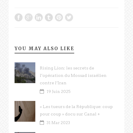
YOU MAY ALSO LIKE
Rising Lion: les secrets de
l’opération du Mossad israélien
contre l’Iran
19 Juin 2025
« Les tueurs de la République: coup
pour coup » docu sur Canal +
31 Mar 2023