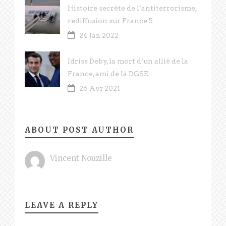
Histoire secrète de l’antiterrorisme,
rediffusion sur France 5
24 Jan 2022
Idriss Deby, la mort d’un allié de la
France, ami de la DGSE
26 Avr 2021
ABOUT POST AUTHOR
Vincent Nouzille
LEAVE A REPLY