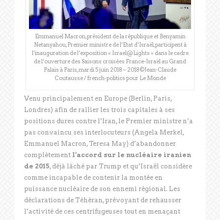
Emmanuel Macron, président de la république et Benyamin
Netanyahou, Premier ministre de l’Etat d’Israël, participent à
l’inauguration de l’exposition « Israel@Lights » dans le cadre
de l’ouverture des Saisons croisées France-Israël au Grand
Palais à Paris, mardi 5 juin 2018 – 2018©Jean-Claude
Coutausse / french-politics pour Le Monde
Venu principalement en Europe (Berlin, Paris,
Londres) afin de rallier les trois capitales à ses
positions dures contre l’Iran, le Premier ministre n’a
pas convaincu ses interlocuteurs (Angela Merkel,
Emmanuel Macron, Teresa May) d’abandonner
complètement
l’accord sur le nucléaire iranien
de 2015
, déjà lâché par Trump et qu’Israël considère
comme incapable de contenir la montée en
puissance nucléaire de son ennemi régional. Les
déclarations de Téhéran, prévoyant de rehausser
l’activité de ces centrifugeuses tout en menaçant