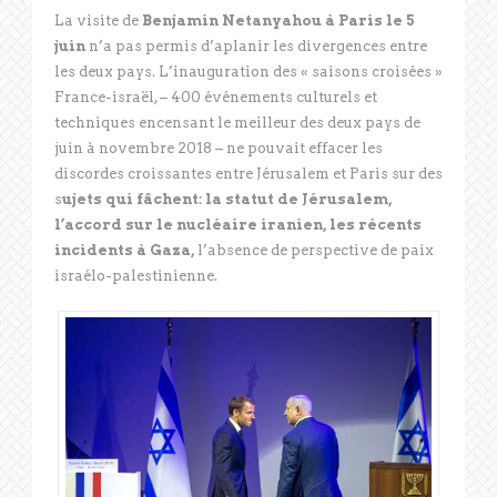
La visite de
Benjamin Netanyahou à Paris le 5
juin
n’a pas permis d’aplanir les divergences entre
les deux pays. L’inauguration des « saisons croisées »
France-israël, – 400 événements culturels et
techniques encensant le meilleur des deux pays de
juin à novembre 2018 – ne pouvait effacer les
discordes croissantes entre Jérusalem et Paris sur des
s
ujets qui fâchent: la statut de Jérusalem,
l’accord sur le nucléaire iranien, les récents
incidents à Gaza,
l’absence de perspective de paix
israélo-palestinienne.