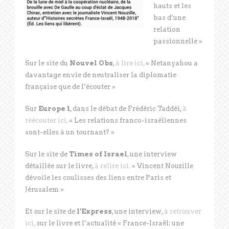
hauts et les
bas d’une
relation
passionnelle »
Sur le site du
Nouvel Obs
,
à lire ici,
« Netanyahou a
davantage envie de neutraliser la diplomatie
française que de l’écouter »
Sur
Europe 1
, dans le débat de Frédéric Taddéi,
à
réécouter ici,
« Les relations franco-israéliennes
sont-elles à un tournant? »
Sur le site de
Times of Israel
, une interview
détaillée sur le livre,
à relire ici.
« Vincent Nouzille
dévoile les coulisses des liens entre Paris et
Jérusalem »
Et sur le site de
l’Express
, une interview,
à retrouver
ici,
sur le livre et l’actualité « France-Israël: une