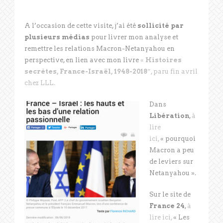
A l’occasion de cette visite, j’ai été
sollicité par
plusieurs médias
pour livrer mon analyse et
remettre les relations Macron-Netanyahou en
perspective, en lien avec mon livre
«
Histoires
secrètes, France-Israël, 1948-2018″
, paru fin avril
chez LLL.
Dans
Libération
,
à
lire
ici,
« pourquoi
Macron a peu
de leviers sur
Netanyahou ».
Sur le site de
France 24
,
à
lire ici,
« Les