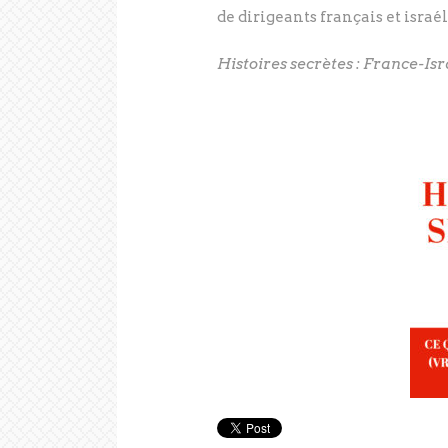
de dirigeants français et israél
Histoires secrètes : France-Isr