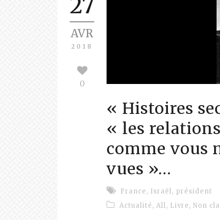
27
AVR
2018
0
« Histoires se
« les relation
comme vous ne
vues »…
France
,
Israël
,
président
Actualité
,
All
,
Livre
,
Non cl