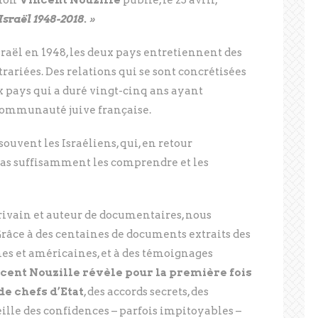
sion
Vincent Nouzille
publie, le 25 avril,
sraël 1948-2018. »
Israël en 1948, les deux pays entretiennent des
rariées. Des relations qui se sont concrétisées
x pays qui a duré vingt-cinq ans ayant
communauté juive française.
ouvent les Israéliens, qui, en retour
pas suffisamment les comprendre et les
écrivain et auteur de documentaires, nous
 Grâce à des centaines de documents extraits des
nes et américaines, et à des témoignages
cent Nouzille révèle pour la première fois
e chefs d’Etat
, des accords secrets, des
eille des confidences – parfois impitoyables –