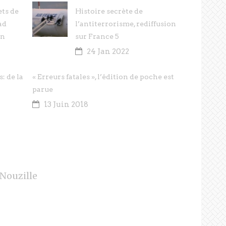
ets de
Histoire secrète de
ad
l’antiterrorisme, rediffusion
an
sur France 5
24 Jan 2022
: de la
« Erreurs fatales », l’édition de poche est
parue
13 Juin 2018
Nouzille