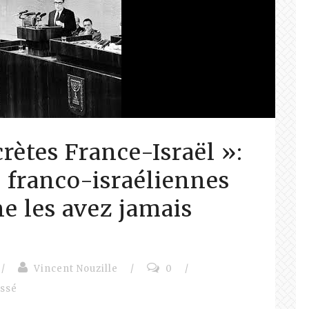
crètes France-Israël »:
s franco-israéliennes
 les avez jamais
/
Vincent Nouzille
/
0
/
assé