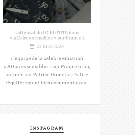
L’attentat du DC10 d’UTA dans
« Affaires sensibles » sur France 2
22 Juin 2026
L’équipe de la célèbre émission
« Affaires sensibles » sur France Inter,
animée par Patrice Drouelle, réalise
régulièrement tdes documentaires...
INSTAGRAM