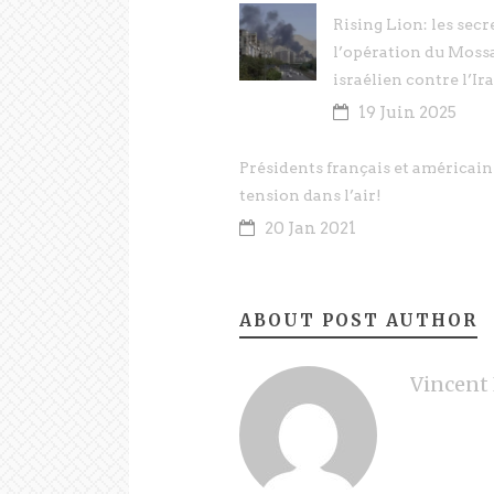
Rising Lion: les secr
l’opération du Moss
israélien contre l’Ir
19 Juin 2025
Présidents français et américains
tension dans l’air!
20 Jan 2021
ABOUT POST AUTHOR
Vincent 