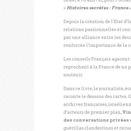
Israël a 70 ans ! Et, pour l’occa
«
Histoires secrètes : France-I
Depuis la création de l’Etat d’
relations passionnelles et cont
par une alliance entre les deu
renforcée l’importance de la 
Les conseils Français agacent s
reprochent à la France de ne 
soutenir.
Dans ce livre, le journaliste, 
raconte le dessous des cartes.
archives françaises, israélien
d’acteurs de premier plan,
Vin
des conversations privées d
guérillas clandestines et recu